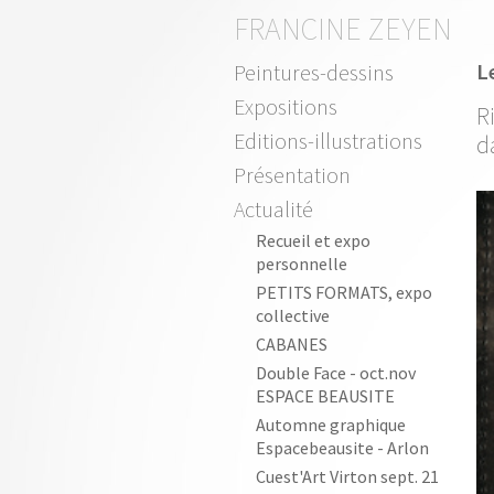
FRANCINE ZEYEN
L
Peintures-dessins
Expositions
R
Editions-illustrations
d
Présentation
Actualité
Recueil et expo
personnelle
PETITS FORMATS, expo
collective
CABANES
Double Face - oct.nov
ESPACE BEAUSITE
Automne graphique
Espacebeausite - Arlon
Cuest'Art Virton sept. 21