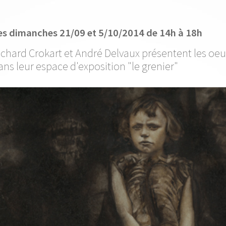
es dimanches 21/09 et 5/10/2014 de 14h à 18h
ichard Crokart et André Delvaux présentent les oe
ans leur espace d'exposition "le grenier"